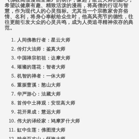
希望以健康有趣、精致活泼的漫画，将高僧的行谊与智
慧，作为现代人的心灵指标。尤其当一个宗教家舍弃俗
情、名利，将身心奉献给众生时，他高风亮节的德性，往
往更能引发大众的心灵共鸣，成为人类追寻精神依存的典
范。
人间佛教行者：星云大师
传灯大法师：鉴真大师
中国禅宗初祖：达摩大师
璀璨的莲花：智者大师
机智的禅者：一休大师
重振曹溪：憨山大师
华严游心：法藏大师
首传中土禅观：安世高大师
花开果成：慧远大师
伟大的译经家：鸠摩罗什大师
缸中生莲：佛图澄大师
独坐百丈山：怀海大师