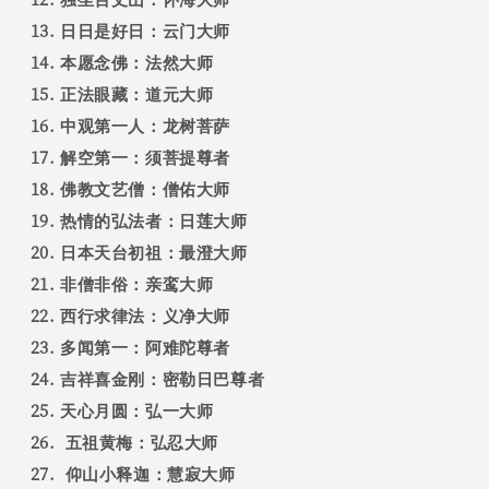
日日是好日：云门大师
本愿念佛：法然大师
正法眼藏：道元大师
中观第一人：龙树菩萨
解空第一：须菩提尊者
佛教文艺僧：僧佑大师
热情的弘法者：日莲大师
日本天台初祖：最澄大师
非僧非俗：亲鸾大师
西行求律法：义净大师
多闻第一：阿难陀尊者
吉祥喜金刚：密勒日巴尊者
天心月圆：弘一大师
五祖黄梅：弘忍大师
仰山小释迦：慧寂大师