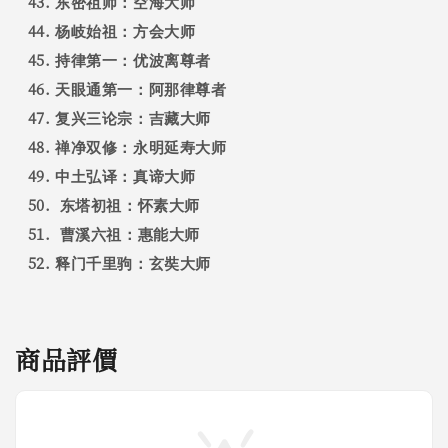
东密祖师：空海大师
杨岐始祖：方会大师
持律第一：优波离尊者
天眼通第一：阿那律尊者
复兴三论宗：吉藏大师
禅净双修：永明延寿大师
中土弘译：真谛大师
东塔初祖：怀素大师
曹溪六祖：惠能大师
释门千里驹：玄奘大师
商品評價