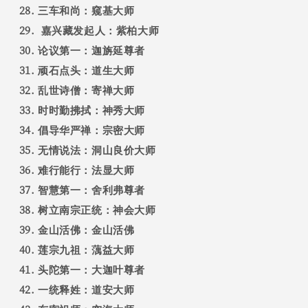
三车和尚：窥基大师
嘉兴藏发起人：紫柏大师
论议第一：迦旃延尊者
顽石点头：道生大师
乱世诗僧：寄禅大师
时时勤拂拭：神秀大师
倡导华严禅：宗密大师
无情说法：洞山良价大师
难行能行：法显大师
智慧第一：舍利弗尊者
树立南宗正统：神会大师
金山活佛：金山活佛
莲宗九祖：蕅益大师
头陀第一：大迦叶尊者
一统释姓：道安大师