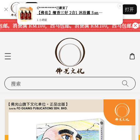
C************
已購買了
Shopping: 追踪您的订单
【佛佑】檀香三好 2合1 沐浴露 Sandalwood Hair&Body Shampoo【1套3支】【750ml一支】【现货速发】
打开
您信赖的商店
1 小時前
包邮。
消费满 RM100，西马包邮。
消费满 RM100，西马包邮。
消
搜索