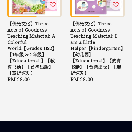
【佛光文化】Three
【佛光文化】Three
Acts of Goodness
Acts of Goodness
Teaching Material: A
Teaching Material: I
Colorful
am a Little
World【Grades 1&2】
Helper【kindergarten】
【1年级 & 2年级】
【幼儿园】
【Educational 】【教
【Educational】【教育
育书籍】【台湾出版】
书籍】【台湾出版】【现
【现货速发】
货速发】
Regular
RM 28.00
Regular
RM 28.00
price
price