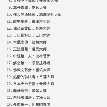
首传中土禅观：安世高大师
花开果成：慧远大师
伟大的译经家：鸠摩罗什大师
缸中生莲：佛图澄大师
独坐百丈山：怀海大师
日日是好日：云门大师
本愿念佛：法然大师
正法眼藏：道元大师
中观第一人：龙树菩萨
解空第一：须菩提尊者
佛教文艺僧：僧佑大师
热情的弘法者：日莲大师
日本天台初祖：最澄大师
非僧非俗：亲鸾大师
西行求律法：义净大师
多闻第一：阿难陀尊者