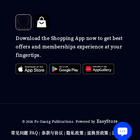
Download the Shopping App now to get best
offers and memberships experience at your
fingertips.
EasyStore
© 2026 Fo Guang Publications. Powered by
常见问题 FAQ
条款与协议
隐私政策
退换货政策
送货政策
|
|
|
|