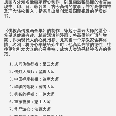
揽国内外知名漫画家精心制作，以漫画温暖易懂的语言呈
现中、印、日、韩各国，古今高僧的故事，并将高僧精神
及理念轻松带入，是深具出版创意及国际视野的优质好
书。
《佛教高僧漫画全集》的制作，缘起于星云大师的愿心，
希望以健康有趣、精致活泼的漫画，将高僧的行谊与智
慧，作为现代人的心灵指标。尤其当一个宗教家舍弃俗
情、名利，将身心奉献给众生时，他高风亮节的德性，往
往更能引发大众的心灵共鸣，成为人类追寻精神依存的典
范。
人间佛教行者：星云大师
传灯大法师：鉴真大师
中国禅宗初祖：达摩大师
璀璨的莲花：智者大师
机智的禅者：一休大师
重振曹溪：憨山大师
华严游心：法藏大师