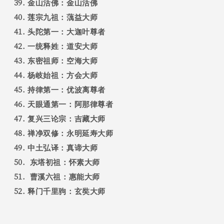
金山活佛：金山活佛
莲宗九祖：蕅益大师
头陀第一：大迦叶尊者
一统释姓：道安大师
东密祖师：空海大师
杨岐始祖：方会大师
持律第一：优波离尊者
天眼通第一：阿那律尊者
复兴三论宗：吉藏大师
禅净双修：永明延寿大师
中土弘译：真谛大师
东塔初祖：怀素大师
曹溪六祖：惠能大师
释门千里驹：玄奘大师