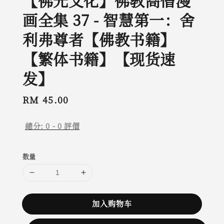
【佛光文化】佛教高僧漫
画全集 37 - 智慧第一：舍
利弗尊者【佛教书籍】
【繁体书籍】【现货速
发】
Regular
RM 45.00
price
總分:
0
-
0
評價
数量
加入购物车