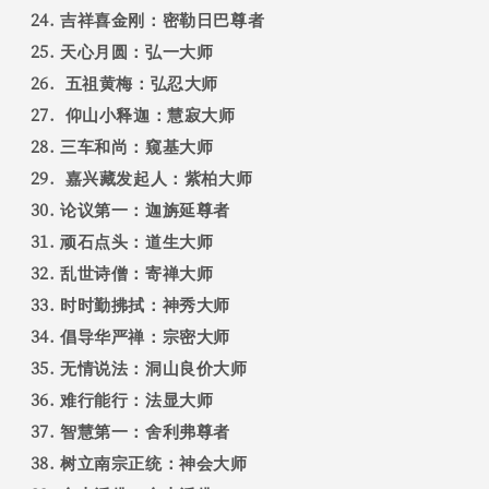
吉祥喜金刚：密勒日巴尊者
天心月圆：弘一大师
五祖黄梅：弘忍大师
仰山小释迦：慧寂大师
三车和尚：窥基大师
嘉兴藏发起人：紫柏大师
论议第一：迦旃延尊者
顽石点头：道生大师
乱世诗僧：寄禅大师
时时勤拂拭：神秀大师
倡导华严禅：宗密大师
无情说法：洞山良价大师
难行能行：法显大师
智慧第一：舍利弗尊者
树立南宗正统：神会大师