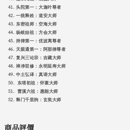
头陀第一：大迦叶尊者
一统释姓：道安大师
东密祖师：空海大师
杨岐始祖：方会大师
持律第一：优波离尊者
天眼通第一：阿那律尊者
复兴三论宗：吉藏大师
禅净双修：永明延寿大师
中土弘译：真谛大师
东塔初祖：怀素大师
曹溪六祖：惠能大师
释门千里驹：玄奘大师
商品評價