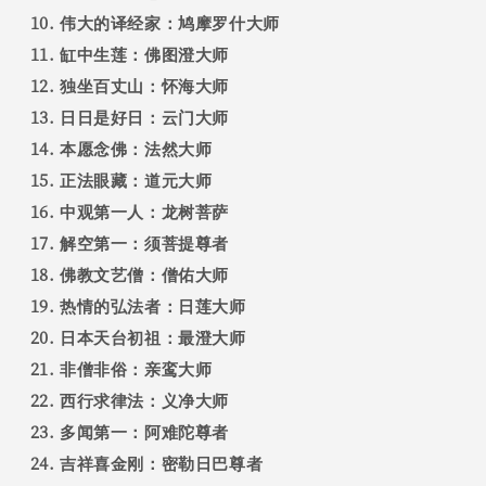
伟大的译经家：鸠摩罗什大师
缸中生莲：佛图澄大师
独坐百丈山：怀海大师
日日是好日：云门大师
本愿念佛：法然大师
正法眼藏：道元大师
中观第一人：龙树菩萨
解空第一：须菩提尊者
佛教文艺僧：僧佑大师
热情的弘法者：日莲大师
日本天台初祖：最澄大师
非僧非俗：亲鸾大师
西行求律法：义净大师
多闻第一：阿难陀尊者
吉祥喜金刚：密勒日巴尊者