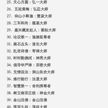
天心月圆：弘一大师
五祖黄梅：弘忍大师
仰山小释迦：慧寂大师
三车和尚：窥基大师
嘉兴藏发起人：紫柏大师
论议第一：迦旃延尊者
顽石点头：道生大师
乱世诗僧：寄禅大师
时时勤拂拭：神秀大师
倡导华严禅：宗密大师
无情说法：洞山良价大师
难行能行：法显大师
智慧第一：舍利弗尊者
树立南宗正统：神会大师
金山活佛：金山活佛
莲宗九祖：蕅益大师