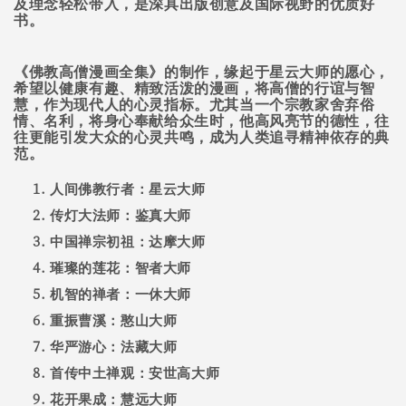
及理念轻松带入，是深具出版创意及国际视野的优质好
书。
《佛教高僧漫画全集》的制作，缘起于星云大师的愿心，
希望以健康有趣、精致活泼的漫画，将高僧的行谊与智
慧，作为现代人的心灵指标。尤其当一个宗教家舍弃俗
情、名利，将身心奉献给众生时，他高风亮节的德性，往
往更能引发大众的心灵共鸣，成为人类追寻精神依存的典
范。
人间佛教行者：星云大师
传灯大法师：鉴真大师
中国禅宗初祖：达摩大师
璀璨的莲花：智者大师
机智的禅者：一休大师
重振曹溪：憨山大师
华严游心：法藏大师
首传中土禅观：安世高大师
花开果成：慧远大师