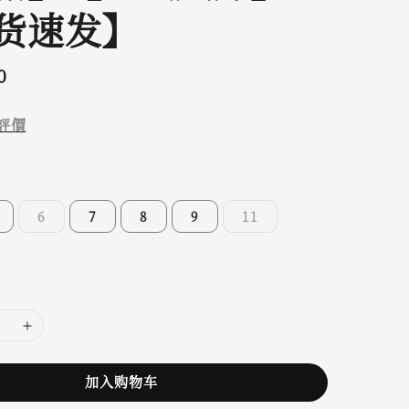
货速发】
0
評價
6
7
8
9
11
加入购物车