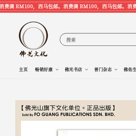
 RM100，西马包邮。
消费满 RM100，西马包邮。
消费满 
搜索
主页
畅销好康
佛光书店
普门杂志
佛佑