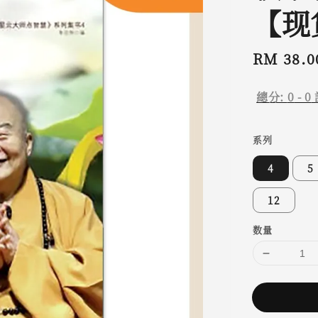
【现
Regular
RM 38.0
price
總分:
0
-
0
系列
4
5
12
数量