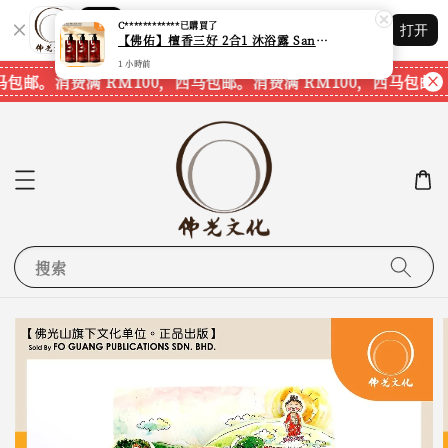
Shopping: 追踪您的订单
C************
已購買了
打开
您信赖的商店
【佛佑】檀香三好 2合1 沐浴露 Sandalwood Hair&Body Shampoo【1套3支】【750ml一支】【现货速发】
1 小時前
马包邮。
消费满 RM100，西马包邮。
消费满 RM100，西马包邮。
搜索