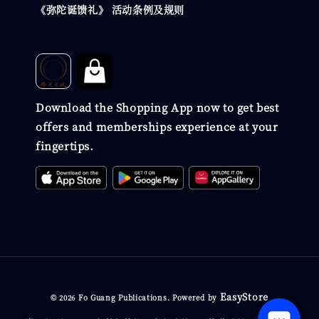
《弥陀诞馈礼》 活动条例及规则
Download the Shopping App now to get best
offers and memberships experience at your
fingertips.
EasyStore
© 2026 Fo Guang Publications. Powered by