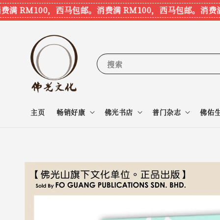
 RM100，西马包邮。
消费满 RM100，西马包邮。
消费满 R
搜索
主页
畅销好康
佛光书店
普门杂志
佛佑