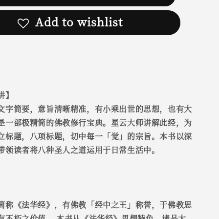
Add to wishlist
讲】
文字简要，意旨清晰精准，有小乘出世的思想，也有大
是一部极精简的佛教修行宝典。星云大师讲解此经，为
立标题，八项标题，切中每一「觉」的宗旨。本书以深
带领读者将八种圣人之道运用于日常生活中。
简称《法华经》，有佛教「经中之王」称誉，于佛教思
有不朽之价值。 本书从《法华经》思想特色、诸品大