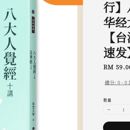
行】
华经
【台
速发
Regular
RM 59.0
price
總分:
0
-
0
数量