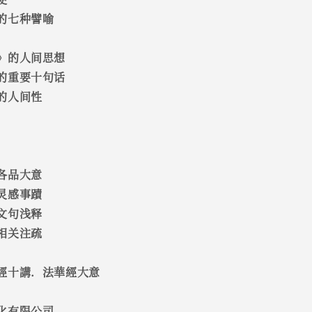
的七种譬喻
》的人间思想
的重要十句话
的人间性
各品大意
灵感事蹟
文句浅释
相关注疏
經十講．法華經大意
化有限公司