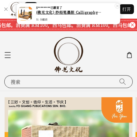
Shopping: 追踪您的订单
S*********
已購買了
打开
您信赖的商店
(佛光文化) 抄经笔墨胆 Calligraphy Writing Pen Refill Pack CPS40 现货速发
51 分鐘前
马包邮。
消费满 RM100，西马包邮。
消费满 RM100，西马包邮。
搜索