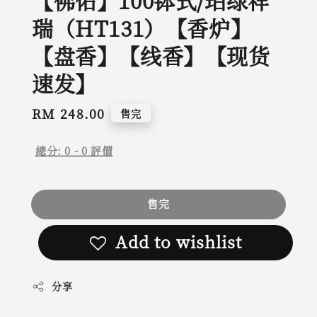
【佛佑】100钵式/珀绿祥
瑞（HT131）【香炉】
【盘香】【线香】【现货
速发】
Regular
RM 248.00
售完
price
總分:
0
-
0
評價
售完
Add to wishlist
分享