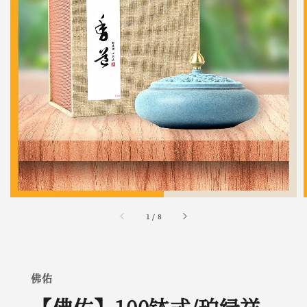
1
/
8
佛佑