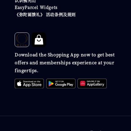
认识佛光山
EasyParcel Widgets
《弥陀诞馈礼》 活动条例及规则
Download the Shopping App now to get best
offers and memberships experience at your
fingertips.