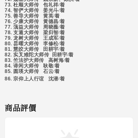
73.
杜顺大师传
包礼祥∕着
74.
智俨大师传
姜光斗∕着
75.
善导大师传
黄英∕着
76.
少康大师传
黄德昌∕着
77.
蕅益大师传
周晓薇∕着
78.
支遁大师传
梁归智∕着
79.
龙树大师传
王成军∕着
80.
昙曜大师传
李修松∕着
81.
慧皎大师传
田耕宇∕着
82.
实叉难陀大师传
田耕宇∕着
83.
竺法护大师传
高树海∕着
84.
谛闲大师传
耿敬∕着
85.
圆瑛大师传
石云∕着
86.
宗仰上人行谊
沈潜∕着
商品評價