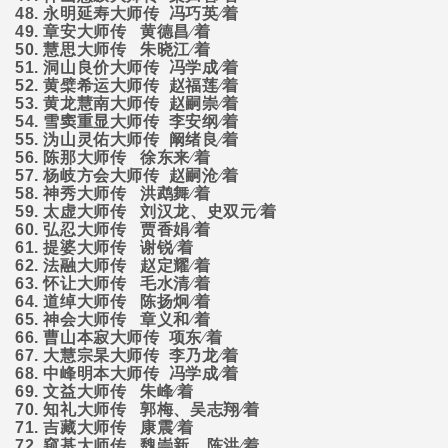
48.
永明延寿大师传
冯巧英∕着
49.
章安大师传
黄德昌∕着
50.
慧思大师传
朱晓江∕着
51.
洞山良价大师传
冯学成∕着
52.
黄檗希运大师传
赵福莲∕着
53.
黄龙慧南大师传
赵嗣崇∕着
54.
雪窦重显大师传
李安纲∕着
55.
沩山灵佑大师传
阚绪良∕着
56.
陈那大师传
徐东来∕着
57.
杨岐方会大师传
赵嗣沧∕着
58.
神秀大师传
洪鹉舞∕着
59.
太虚大师传
刘汉龙、史双元∕着
60.
弘忍大师传
贾香娟∕着
61.
提婆大师传
谢锐∕着
62.
法融大师传
赵定耀∕着
63.
怀让大师传
毛水清∕着
64.
道绰大师传
陈扬炯∕着
65.
神会大师传
章义和∕着
66.
曹山本寂大师传
项东∕着
67.
大慧宗杲大师传
李乃龙∕着
68.
中峰明本大师传
冯学成∕着
69.
文益大师传
朱峰∕着
70.
知礼大师传
郭梅、吴志翔∕着
71.
吉藏大师传
康震∕着
72.
窥基大师传
魏崇新、陈洪∕着