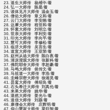
23.
道生大师传
杨维中∕着
24.
弘一大师传
陈星∕着
25.
读体见月大师传
温金玉∕着
26.
僧佑大师传
章义和∕着
27.
云门大师传
李安纲∕着
28.
达摩大师传
程世和∕着
29.
怀素大师传
刘明立∕着
30.
世亲大师传
李利安∕着
31.
印光大师传
李向平∕着
32.
慧可大师传
李修松∕着
33.
临济大师传
吴言生∕着
34.
道宣大师传
王亚荣∕着
35.
赵州从谂大师传
陈白夜∕着
36.
清凉澄观大师传
张新科∕着
37.
佛陀耶舍大师传
李恕豪∕着
38.
马鸣大师传
侯传文∕着
39.
马祖道一大师传
李浩∕着
40.
圭峰宗密大师传
徐湘灵∕着
41.
昙鸾大师传
傅绍良∕着
42.
石头希迁大师传
刘真伦∕着
43.
来果大师传
姚华∕着
44.
湛然大师传
姜光斗∕着
45.
道信大师传
刘蕻∕着
46.
康僧会大师传
庄辉明∕着
47.
仰山慧寂大师传
梁归智∕着