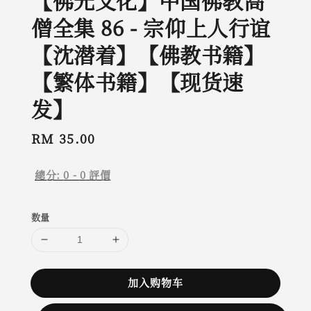
【佛光文化】中国佛教高
僧全集 86 - 宗仰上人行谊
【沈潜着】【佛教书籍】
【繁体书籍】【现货速
发】
Regular
RM 35.00
price
總分:
0
-
0
評價
数量
加入购物车