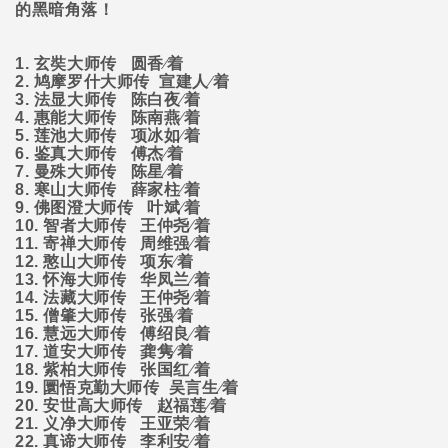
的黑暗角落！
1.
玄奘大师传
圆香∕着
2.
鸠摩罗什大师传
宣建人∕着
3.
法显大师传
陈白夜∕着
4.
惠能大师传
陈南燕∕着
5.
莲池大师传
项冰如∕着
6.
鉴真大师传
傅杰∕着
7.
曼殊大师传
陈星∕着
8.
寒山大师传
薛家柱∕着
9.
佛图澄大师传
叶斌∕着
10.
智者大师传
王仲尧∕着
11.
寄禅大师传
周维强∕着
12.
憨山大师传
项东∕着
13.
怀海大师传
华凤兰∕着
14.
法藏大师传
王仲尧∕着
15.
僧肇大师传
张强∕着
16.
慧远大师传
傅绍良∕着
17.
道安大师传
龚隽∕着
18.
紫柏大师传
张国红∕着
19.
圜悟克勤大师传
吴言生∕着
20.
安世高大师传
赵福莲∕着
21.
义净大师传
王亚荣∕着
22.
真谛大师传
李利安∕着