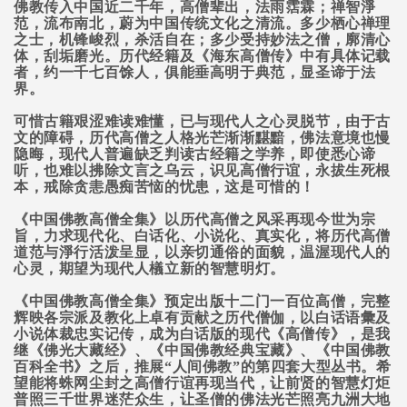
佛教传入中国近二千年，高僧辈出，法雨霑霖；禅智淨
范，流布南北，蔚为中国传统文化之清流。多少栖心禅理
之士，机锋峻烈，杀活自在；多少受持妙法之僧，廓清心
体，刮垢磨光。历代经籍及《海东高僧传》中有具体记载
者，约一千七百馀人，俱能垂高明于典范，显圣谛于法
界。
可惜古籍艰涩难读难懂，已与现代人之心灵脱节，由于古
文的障碍，历代高僧之人格光芒渐渐黮黯，佛法意境也慢
隐晦，现代人普遍缺乏判读古经籍之学养，即使悉心谛
听，也难以拂除文言之乌云，识见高僧行谊，永拔生死根
本，戒除贪恚愚痴苦恼的忧患，这是可惜的！
《中国佛教高僧全集》以历代高僧之风采再现今世为宗
旨，力求现代化、白话化、小说化、真实化，将历代高僧
道范与淨行活泼呈显，以亲切通俗的面貌，温渥现代人的
心灵，期望为现代人檥立新的智慧明灯。
《中国佛教高僧全集》预定出版十二门一百位高僧，完整
辉映各宗派及教化上卓有贡献之历代僧伽，以白话语彙及
小说体裁忠实记传，成为白话版的现代《高僧传》，是我
继《佛光大藏经》、《中国佛教经典宝藏》、《中国佛教
百科全书》之后，推展“人间佛教”的第四套大型丛书。希
望能将蛛网尘封之高僧行谊再现当代，让前贤的智慧灯炬
普照三千世界迷茫众生，让圣僧的佛法光芒照亮九洲大地