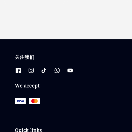
price
price
关注我们
We accept
Quick links