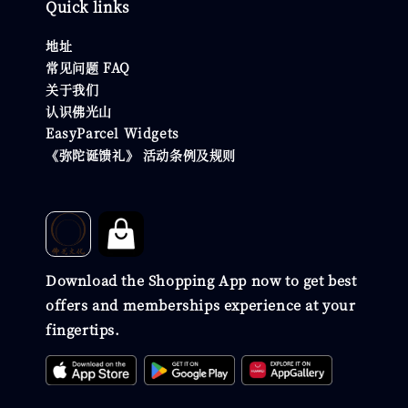
Quick links
地址
常见问题 FAQ
关于我们
认识佛光山
EasyParcel Widgets
《弥陀诞馈礼》 活动条例及规则
Download the Shopping App now to get best
offers and memberships experience at your
fingertips.