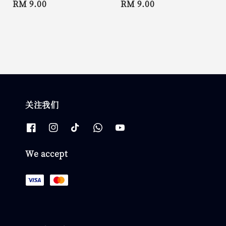
Regular
RM 9.00
Regular
RM 9.00
price
price
关注我们
We accept