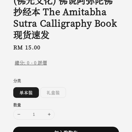
(佛光文化) 佛说阿弥陀佛
抄经本 The Amitabha
Sutra Calligraphy Book
现货速发
Regular
RM 15.00
price
總分:
0
-
0
評價
分类
单本装
礼盒装
数量