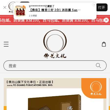
Shopping: 追踪您的订单
L*************
已購買了
打开
您信赖的商店
【佛佑】檀香三好 2合1 沐浴露 Sandalwood Hair&Body Shampoo【1套3支】【750ml一支】【现货速发】
2 小時前
马包邮。
消费满 RM100，西马包邮。
消费满 RM100，西马包邮。
搜索