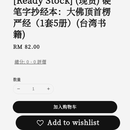
[Ready Stock] (现货) 硬
笔字抄经本：大佛顶首楞
严经（1套5册）(台湾书
籍)
Regular
RM 82.00
price
總分:
0
-
0
評價
数量
加入购物车
Add to wishlist