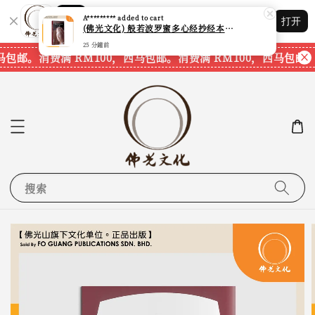
Shopping: 追踪您的订单
A*********
added to cart
打开
您信赖的商店
(佛光文化) 般若波罗蜜多心经抄经本 Prajna Paramita Heart Sutra (30pcs/pack) 现货速发
25 分鐘前
马包邮。
消费满 RM100，西马包邮。
消费满 RM100，西马包邮。
搜索