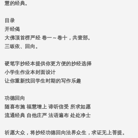
慧的经典。
目录
开经偈
大佛顶首楞严经
卷一～卷十，共壹部。
三皈依、回向。
硬笔字抄经本提供你更方便的抄经选择
小学生作业本封面设计
让你重新找回学生时期的写作乐趣
功德回向
随喜布施
福慧增上
谛听信受
所求如愿
流通经典
自他庄严
法语遍布
处处净士
祈愿大众，将抄经功德回向法界众生，求证无上菩提。