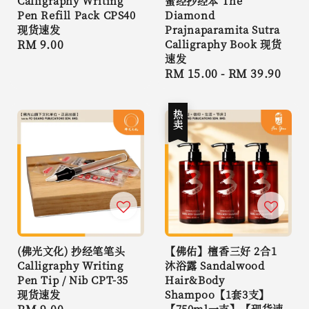
Calligraphy Writing
蜜经抄经本 The
Pen Refill Pack CPS40
Diamond
现货速发
Prajnaparamita Sutra
Regular
RM 9.00
Calligraphy Book 现货
速发
price
Regular
RM 15.00
-
RM 39.90
price
热卖
(佛光文化) 抄经笔笔头
【佛佑】檀香三好 2合1
Calligraphy Writing
沐浴露 Sandalwood
Pen Tip / Nib CPT-35
Hair&Body
现货速发
Shampoo【1套3支】
【750ml一支】【现货速