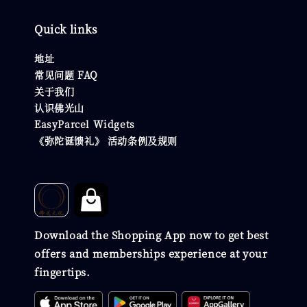
Quick links
地址
常见问题 FAQ
关于我们
认识佛光山
EasyParcel Widgets
《弥陀诞馈礼》 活动条例及规则
Download the Shopping App now to get best
offers and memberships experience at your
fingertips.