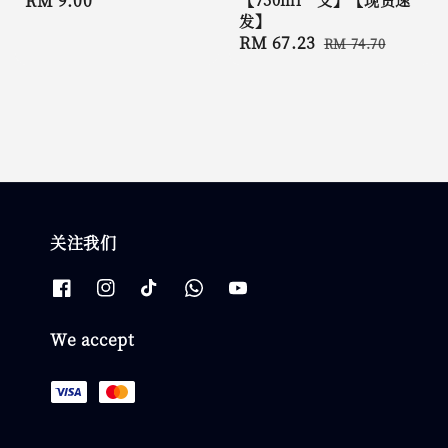
Regular
RM 9.00
发】
price
Sale
RM 67.23
Regular
RM 74.70
price
price
关注我们
We accept