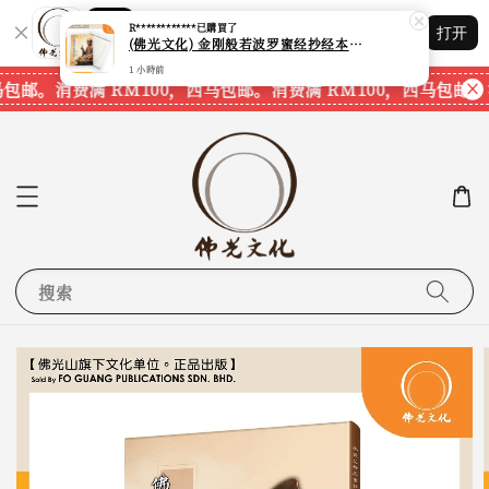
Shopping: 追踪您的订单
R************
已購買了
打开
(佛光文化) 金刚般若波罗蜜经抄经本 The Diamond Prajnaparamita Sutra Calligraphy Book 现货速发
您信赖的商店
1 小時前
马包邮。
消费满 RM100，西马包邮。
消费满 RM100，西马包邮。
搜索