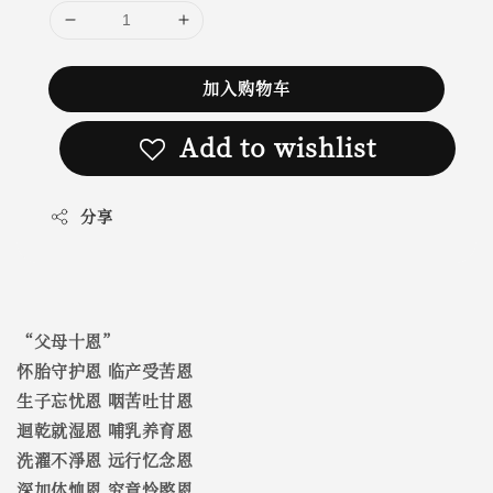
加入购物车
Add to wishlist
分享
“父母十恩”
怀胎守护恩 临产受苦恩
生子忘忧恩 咽苦吐甘恩
迴乾就湿恩 哺乳养育恩
洗濯不淨恩 远行忆念恩
深加体恤恩 究竟怜愍恩