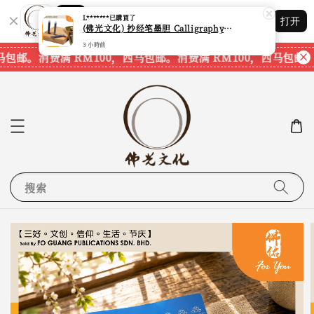
Shopping: 追踪您的订单
L*******
已購買了
打开
您信赖的商店
(佛光文化) 抄经笔墨胆 Calligraphy Writing Pen Refill Pack CPS40 现货速发
3 小時前
马包邮。
消费满 RM100，西马包邮。
消费满 RM100，西马包邮。
搜索