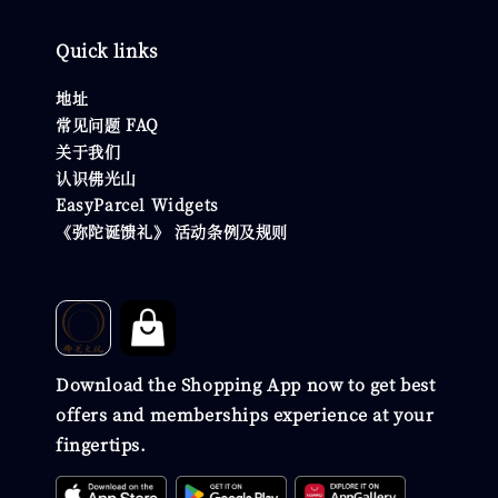
Quick links
地址
常见问题 FAQ
关于我们
认识佛光山
EasyParcel Widgets
《弥陀诞馈礼》 活动条例及规则
Download the Shopping App now to get best
offers and memberships experience at your
fingertips.