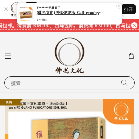
Shopping: 追踪您的订单
Y*******
已購買了
打开
您信赖的商店
(佛光文化) 抄经笔笔头 Calligraphy Writing Pen Tip / Nib CPT-35 现货速发
1 小時前
马包邮。
消费满 RM100，西马包邮。
消费满 RM100，西马包邮。
搜索
预购