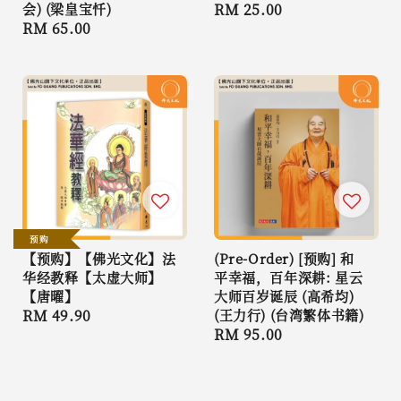
会) (梁皇宝忏)
Regular
RM 25.00
Regular
RM 65.00
price
price
预购
【预购】【佛光文化】法
(Pre-Order) [预购] 和
华经教释【太虚大师】
平幸福，百年深耕: 星云
【唐曜】
大师百岁诞辰 (高希均)
Regular
RM 49.90
(王力行) (台湾繁体书籍)
Regular
RM 95.00
price
price