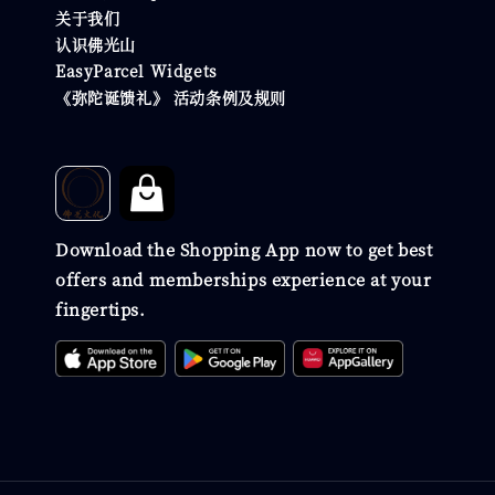
关于我们
认识佛光山
EasyParcel Widgets
《弥陀诞馈礼》 活动条例及规则
Download the Shopping App now to get best
offers and memberships experience at your
fingertips.