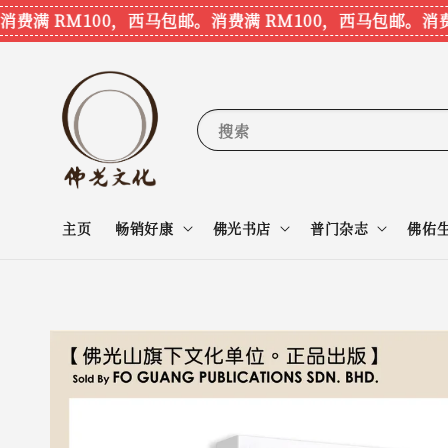
满 RM100，西马包邮。
消费满 RM100，西马包邮。
消费满 
搜索
主页
畅销好康
佛光书店
普门杂志
佛佑