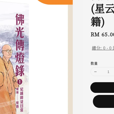
(星
籍)
Regular
RM 65.0
price
總分:
0
-
0
数量