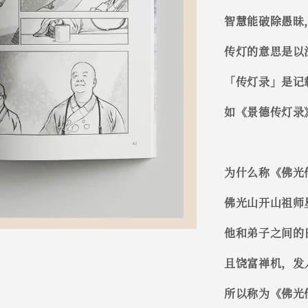
智慧能破除愚昧
传灯的意思是以
「传灯录」是记
如《景德传灯录
为什么称《佛光
佛光山开山祖师
他和弟子之间的
且饶富禅机，发
所以称为《佛光