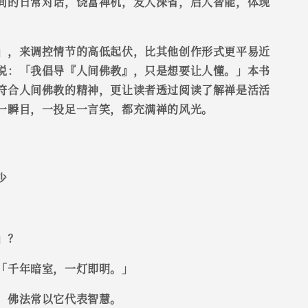
间的日常对话，饶富禅机，发人深省，启人智能，体现
」，来调控情节的高低起伏，比其他创作形式更平易近
说：「我倡导『人间佛教』，只是想要让人懂。」本书
符合人间佛教的精神，更让读者透过阅读了解禅是活活
一瞬目，一投足一言笑，都充满禅的风光。
少
」？
「千年暗室，一灯即明。」
，佛法常以它代表智慧。