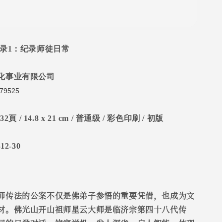
灯录1：纪录师徒日常
化事业有限公司
79525
232
頁
/ 14.8 x 21 cm /
普通级
/
彩色印刷
/
初版
-12-30
师传法的公案不仅是佛弟子参悟的重要凭借，也成为文
材。佛光山开山祖师星云大师是临济宗第四十八代传