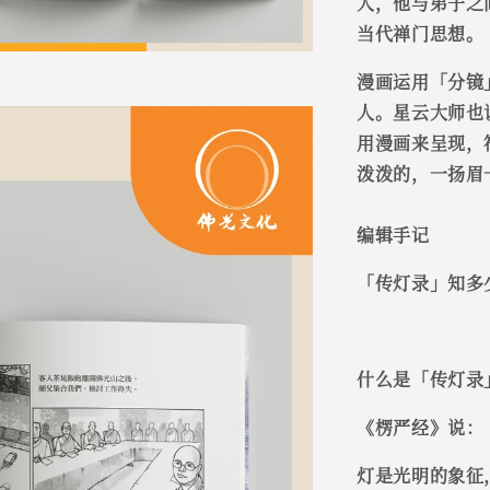
人，他与弟子之
当代禅门思想。
漫画运用「分镜
人。星云大师也
用漫画来呈现，
泼泼的，一扬眉
编辑手记
「传灯录」知多
什么是「传灯录
《楞严经》说：
灯是光明的象征