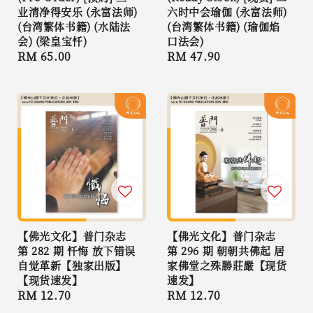
业清净得安乐 (永富法师)
六时中会瑜伽 (永富法师)
(台湾繁体书籍) (水陆法
(台湾繁体书籍) (瑜伽焰
会) (梁皇宝忏)
口法会)
Regular
RM 65.00
Regular
RM 47.90
price
price
【佛光文化】普门杂志
【佛光文化】普门杂志
第 282 期 忏悔 放下错误
第 296 期 朝朝共佛起 居
自觉革新【独家出版】
家佛堂之殊勝莊嚴【现货
【现货速发】
速发】
Regular
RM 12.70
Regular
RM 12.70
price
price