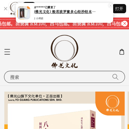
Shopping: 追踪您的订单
A*******
已購買了
打开
您信赖的商店
(佛光文化) 般若波罗蜜多心经抄经本 Prajna Paramita Heart Sutra (30pcs/pack) 现货速发
2 小時前
马包邮。
消费满 RM100，西马包邮。
消费满 RM100，西马包邮。
搜索