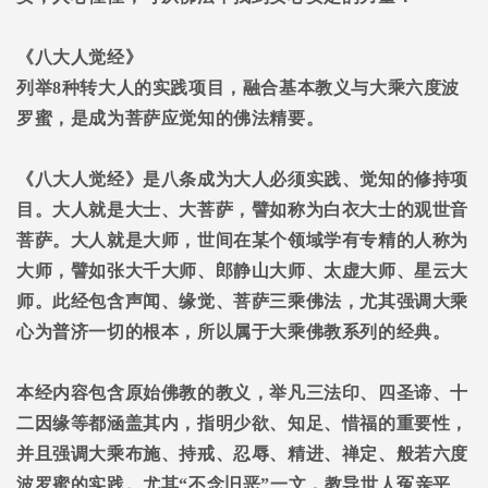
《八大人觉经》
列举8种转大人的实践项目，融合基本教义与大乘六度波
罗蜜，是成为菩萨应觉知的佛法精要。
《八大人觉经》是八条成为大人必须实践、觉知的修持项
目。大人就是大士、大菩萨，譬如称为白衣大士的观世音
菩萨。大人就是大师，世间在某个领域学有专精的人称为
大师，譬如张大千大师、郎静山大师、太虚大师、星云大
师。此经包含声闻、缘觉、菩萨三乘佛法，尤其强调大乘
心为普济一切的根本，所以属于大乘佛教系列的经典。
本经内容包含原始佛教的教义，举凡三法印、四圣谛、十
二因缘等都涵盖其内，指明少欲、知足、惜福的重要性，
并且强调大乘布施、持戒、忍辱、精进、禅定、般若六度
波罗蜜的实践。尤其“不念旧恶”一文，教导世人冤亲平