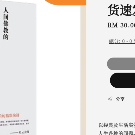
货速
Regular
RM 30.0
price
總分:
0
-
0
分享
以经典及生活实
人生各种的问题