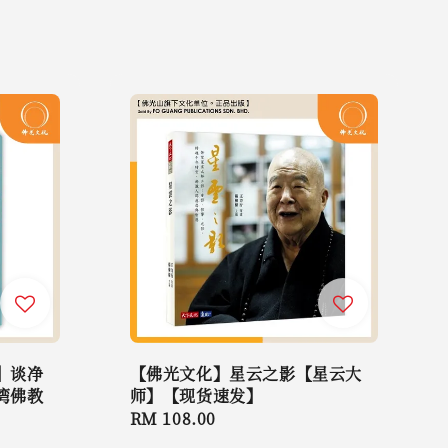
】谈净
【佛光文化】星云之影【星云大
湾佛教
师】【现货速发】
Regular
RM 108.00
price