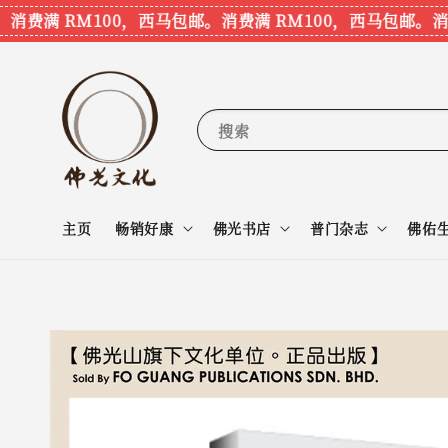
消费满 RM100，西马包邮。
消费满 RM100，西马包邮。
消费
搜索
主页
畅销好康
佛光书店
普门杂志
佛佑