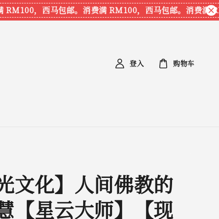
RM100，西马包邮。
消费满 RM100，西马包邮。
消费满 RM
登入
购物车
光文化】人间佛教的
慧【星云大师】【现