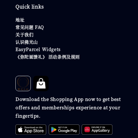
Quick links
地址
常见问题 FAQ
关于我们
认识佛光山
EasyParcel Widgets
《弥陀诞馈礼》 活动条例及规则
Download the Shopping App now to get best
offers and memberships experience at your
fingertips.