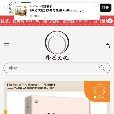
Shopping: 追踪您的订单
S*********
已購買了
打开
您信赖的商店
(佛光文化) 抄经笔墨胆 Calligraphy Writing Pen Refill Pack CPS40 现货速发
11 分鐘前
马包邮。
消费满 RM100，西马包邮。
消费满 RM100，西马包邮。
搜索