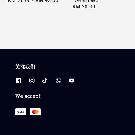
Regular
RM 21.00
-
RM 43.00
Regular
RM 28.00
price
price
关注我们
We accept