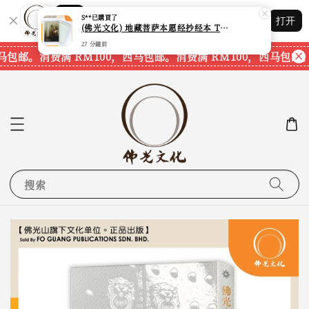
Shopping: 追踪您的订单
S**
已購買了
打开
您信赖的商店
(佛光文化) 地藏菩萨本愿经抄经本 The Original Vows of Ksitigarbha Bodhisattva Sutra Calligraphy Book 现货速发
27 分鐘前
马包邮。
消费满 RM100，西马包邮。
消费满 RM100，西马包邮。
搜索