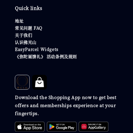
Quick links
地址
常见问题 FAQ
关于我们
认识佛光山
EasyParcel Widgets
《弥陀诞馈礼》 活动条例及规则
Download the Shopping App now to get best
offers and memberships experience at your
fingertips.