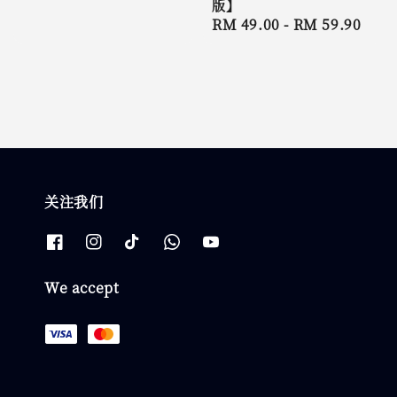
版】
Regular
RM 49.00
-
RM 59.90
price
关注我们
We accept