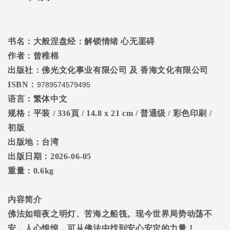
书名：大般涅盘经：解锁情绪 心无罣碍
作者：曾稚棉
出版社：佛光文化事业有限公司
及
香海文化有限公司
ISBN
：
9789574579495
语言：繁体中文
规格：平装
/ 336
頁
/ 14.8 x 21 cm /
普通级
/
彩色印刷
/
初版
出版地：台湾
出版日期：
2026-06-05
重量：
0.
6
kg
内容简介
佛法如暗夜之明灯、苦海之船筏。现今世界局势动荡不
安，人心惶惶，可从佛法中找到安心安定的力量！