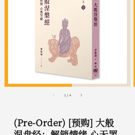
1
/
4
(Pre-Order) [预购] 大般
涅盘经：解锁情绪 心无罣