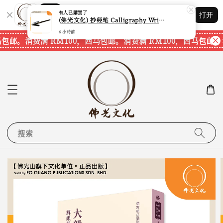
Shopping: 追踪您的订单
有人
已購買了
打开
您信赖的商店
(佛光文化) 抄经笔 Calligraphy Writing Pen CP70 现货速发
6 小時前
马包邮。
消费满 RM100，西马包邮。
消费满 RM100，西马包邮。
搜索