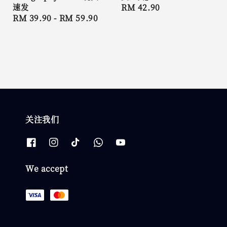
速发
Regular
RM 42.90
Regular
RM 39.90
-
RM 59.90
price
price
关注我们
We accept