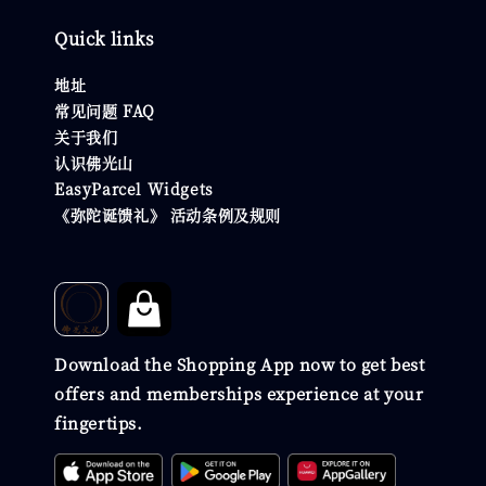
Quick links
地址
常见问题 FAQ
关于我们
认识佛光山
EasyParcel Widgets
《弥陀诞馈礼》 活动条例及规则
Download the Shopping App now to get best
offers and memberships experience at your
fingertips.