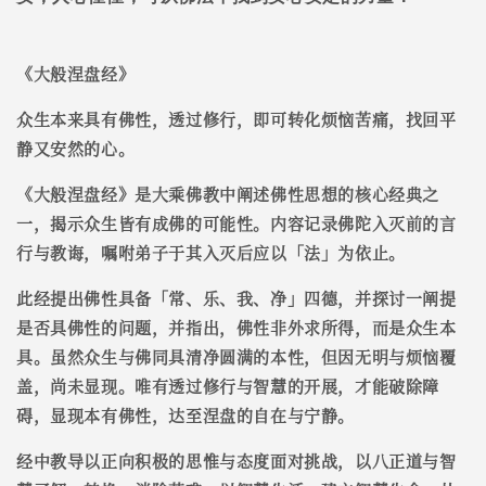
《大般涅盘经》
众生本来具有佛性，透过修行，即可转化烦恼苦痛，找回平
静又安然的心。
《大般涅盘经》是大乘佛教中阐述佛性思想的核心经典之
一，揭示众生皆有成佛的可能性。内容记录佛陀入灭前的言
行与教诲，嘱咐弟子于其入灭后应以「法」为依止。
此经提出佛性具备「常、乐、我、净」四德，并探讨一阐提
是否具佛性的问题，并指出，佛性非外求所得，而是众生本
具。虽然众生与佛同具清净圆满的本性，但因无明与烦恼覆
盖，尚未显现。唯有透过修行与智慧的开展，才能破除障
碍，显现本有佛性，达至涅盘的自在与宁静。
经中教导以正向积极的思惟与态度面对挑战，以八正道与智