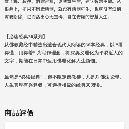
慧了解、转换、消除苦难，以智慧生活，建立智慧生命。从
根源上，如果不制造烦恼，就没有烦恼可生，也就没有烦恼
需要断除，进而活出心无罣碍、自在安稳的智慧人生。
【必读经典
30
系列】
从佛教藏经中精选出适合现代人阅读的
30
本经典，以
“
看
得懂、用得着
”
为写作理念，将深奥义理化为平易近人的
文字，期能在日常中运用佛理化解人生烦恼。
虽然是
“
必读经典
”
，但不限定佛教徒，凡是对佛法义理、
人生真理有兴趣者，可选择相应的经典来阅读。
商品評價