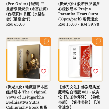
(Pre-Order) [预购] 三
(佛光文化) 般若波罗蜜多
业清净得安乐 (永富法师)
心经抄经本 Prajna
(台湾繁体书籍) (水陆法
Paramita Heart Sutra
会) (梁皇宝忏)
(30pcs/pack) 现货速发
Regular
RM 65.00
Regular
RM 15.00
-
RM 39.90
price
price
(佛光文化) 地藏菩萨本愿
【佛光文化】佛教经典宝
经抄经本 The Original
藏精选白话版 081 - 成实
Vows of Ksitigarbha
论【陆玉林释译】【佛教
Bodhisattva Sutra
书籍】【繁体书籍】【现
Calligraphy Book 现货
货速发】