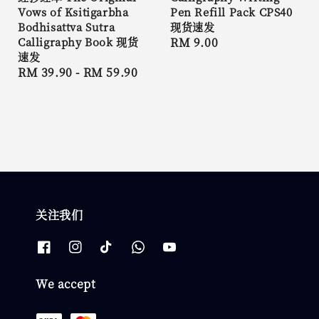
Vows of Ksitigarbha
Pen Refill Pack CPS40
Bodhisattva Sutra
现货速发
Calligraphy Book 现货
Regular
RM 9.00
速发
price
Regular
RM 39.90
-
RM 59.90
price
关注我们
We accept