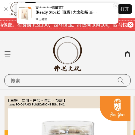
Shopping: 追踪您的订单
W**********
已購買了
打开
您信赖的商店
(Ready Stock) [现货] 大念处经 当代正念与古老智慧相遇 (佛教徒必读经典04) (觉明法师) (台湾繁体书籍)
31 分鐘前
马包邮。
消费满 RM100，西马包邮。
消费满 RM100，西马包邮。
搜索