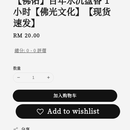
【佛佑】百年水沉盘香 1
小时【佛光文化】【现货
速发】
Regular
RM 20.00
price
總分:
0
-
0
評價
数量
加入购物车
Add to wishlist
分享