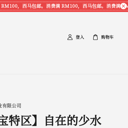
M100，西马包邮。
消费满 RM100，西马包邮。
消费满 RM1
登入
购物车
业有限公司
宝特区】自在的少水