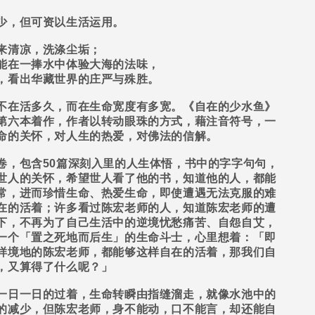
少，但可资以生活运用。
来清凉，洗涤尘垢；
能在一捧水中体验大海的法味，
，看出华藏世界的庄严与殊胜。
在活多久，而在生命宽度有多宽。《自在的少水鱼》
第六本着作，作者以转动眼珠的方式，藉注音符号，一
命的关怀，对人生的热爱，对佛法的信解。
，包含
50
篇深刻入里的人生体悟，书中的字字句句，
世人的关怀，希望世人看了他的书，知道他的人，都能
常，进而珍惜生命、热爱生命，即使遭遇无法克服的难
在的活着；许多看过陈宏老师的人，知道陈宏老师的遭
下，不再为了自己生活中的逆境忧愁痛苦、自怨自艾，
一个「置之死地而后生」的生命斗士，心里想着：「即
样境地的陈宏老师，都能够这样自在的活着，那我们自
，又算得了什么呢？」
日一日的过着，生命转瞬由指缝溜走，就像水池中的
的减少，但陈宏老师，身不能动，口不能言，却还能自