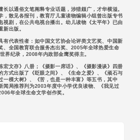
长以通俗文笔阐释专业话题，涉猎颇广，才华横溢。
学，散见各报刊，教育厅儿童读物编辑小组曾出版专书
电视剧，在公共电视台播出。幼儿读物《太平年》已由
重新出版。
有代表性者：如中国文艺协会论评类文艺奖、中国新
奖、全国教育联合服务杰出奖、
2005
年全球热爱生命
世界纪录，
2008
年内政部金鹰奖得主。
宏文存》八册；《摄影一席话》、《摄影漫谈》四册
的方式出版了《眨眼之间》、《生命之爱》、《顽石与
过一棵大树》、《苦，也是一种丰富》等五书，其中
新闻局推荐列为
2003
年度中小学优良读物、《我见过
2006
年全球生命文学创作奖。