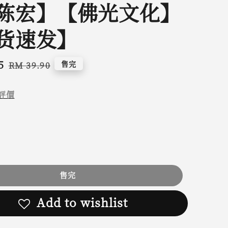
陈宏】【佛光文化】
货速发】
5
Regular
售完
RM 39.90
price
評價
售完
Add to wishlist