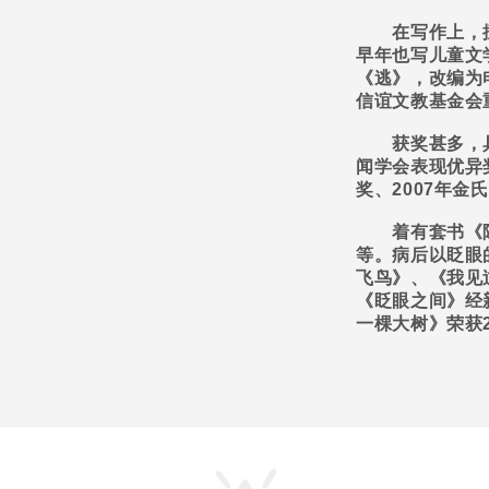
在写作上，擅
早年也写儿童文
《逃》，改编为
信谊文教基金会
获奖甚多，具
闻学会表现优异
奖、
2007
年金氏
着有套书《陈
等。病后以眨眼
飞鸟》、《我见
《眨眼之间》经
一棵大树》荣获