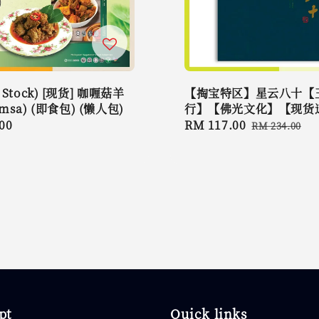
y Stock) [现货] 咖喱菇羊
【掏宝特区】星云八十【
imsa) (即食包) (懒人包)
行】【佛光文化】【现货
r
00
Sale
RM 117.00
Regular
RM 234.00
price
price
pt
Quick links