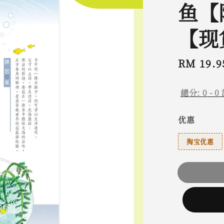
鱼【
【现
Sale
RM 19.9
price
總分:
0
-
0
优惠
掏宝优惠