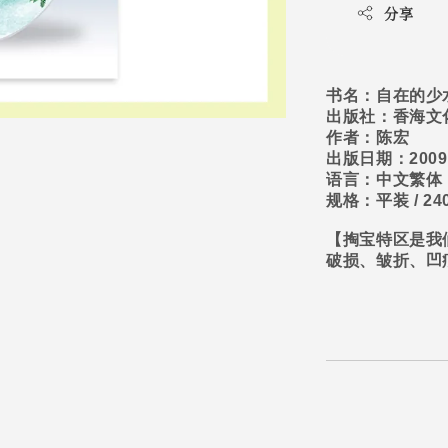
分享
书名：自在的少
出版社：香海文
作者：陈宏
出版日期：
2009
语言：中文繁体
规格：平装
/ 24
【掏宝特区是我
破损、皱折、凹