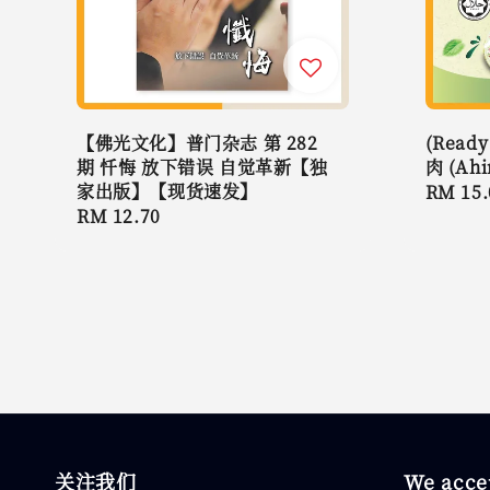
【佛光文化】普门杂志 第 282
(Read
期 忏悔 放下错误 自觉革新【独
肉 (Ah
家出版】【现货速发】
Regula
RM 15.
Regular
RM 12.70
price
price
关注我们
We acce