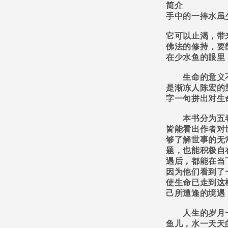
简介
手中的一捧水虽
它可以止渴，带
佛法的修持，要
在少水鱼的眼里
生命的意义不
是渐冻人陈宏的
字一句拼出对生
本书分为五卷
皆能看出作者对
够了解世事的无
题，也能积极自
遇后，都能在当
因为他们看到了
使生命已走到这
己所遭逢的境遇
人生的岁月一
鱼儿，水一天天