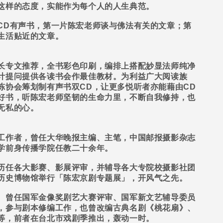
这样的态度，实能作为每个人的人生典范。
CD
有声书，第一片陈宏老师谈与佛法有关的文章；第
生活贴近的文章。
专文推荐，全书彩色印刷，编排上搭配妙显法师纯净
计提问提供各读书会作最佳教材。为利益广大阅读族
冻协会筹划制有声书双
CD
，让更多悦听者亦能藉由
CD
好书，听陈宏老师坚韧的生命力里，不断自我修持，也
无私的心。
工作者，曾任大华晚报主编、主笔，中国邮报摄影杂志
学前身传播学院任教二十余年。
任各大影赛、影展评审，并辅导各大专院校摄影社团
历史博物馆举行「陈宏京剧专题展」，开风气之先。
曾任国军金像奖剧艺大赛评审、国军新文艺辅导委员
，参与剧本修编工作，也曾改编古典名剧《桃花扇》、
等，前者在台北市戏剧季推出，轰动一时。