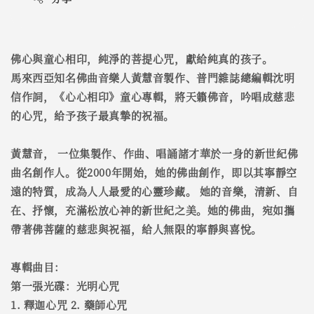
佛心與童心相印，純淨的菩提心咒，獻給純真的孩子。
馬來西亞知名佛曲音樂人黃慧音製作、普門雜誌總編輯沈明
信作詞，《心心相印》童心專輯，將天籟佛音，吟唱成慈悲
的心咒，給予孩子最真摯的祝福。
黃慧音， 一位集製作、作曲、唱誦諸才華於一身的新世紀佛
曲名創作人。從2000年開始，她的佛曲創作，即以其寧靜空
遠的特質，成為人人最愛的心靈珍藏。 她的音樂，清新、自
在、抒懷，充滿松放心神的新世紀之美。她的佛曲，宛如攜
帶著佛菩薩的慈悲與祝福，給人無限的寧靜與喜悅。
專輯曲目：
第一張光碟：光明心咒
1. 釋迦心咒 2. 藥師心咒