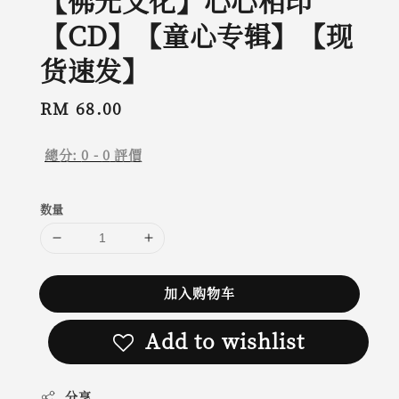
【佛光文化】心心相印
【CD】【童心专辑】【现
货速发】
Regular
RM 68.00
price
總分:
0
-
0
評價
数量
加入购物车
Add to wishlist
分享