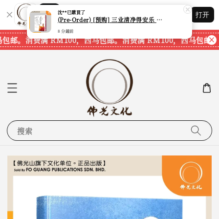
Shopping: 追踪您的订单
沈**
已購買了
打开
您信赖的商店
(Pre-Order) [预购] 三业清净得安乐 (永富法师) (台湾繁体书籍) (水陆法会) (梁皇宝忏)
8 分鐘前
马包邮。
消费满 RM100，西马包邮。
消费满 RM100，西马包邮。
搜索