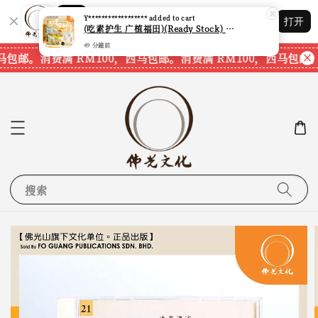
Shopping: 追踪您的订单
Y******************
added to cart
打开
您信赖的商店
(吃素护生 广植福田)(Ready Stock) [现货] 养生菌汤包系列 (素食系列 配套三) (三七须根) (人参) (天麻) (灵芝) (石斛)
49 分鐘前
马包邮。
消费满 RM100，西马包邮。
消费满 RM100，西马包邮。
搜索