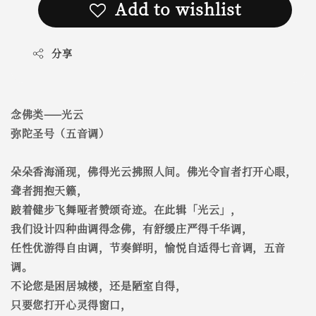
Add to wishlist
分享
念佛类——光云
弥陀圣号（五音调）
朵朵香海涌现，佛得光云拂照人间。佛光令盲者打开心眼，
聋者拥抱天籁，
跛着健步飞舞哑者赞颂奇迹。在此辑「光云」，
我们设计四种曲调得念佛，有舒缓庄严得千华调，
任性优游得自由调，节奏鲜明，愉悦自适得七音调，五音
调。
不论您是困居城楼，还是陋室自得，
只要您打开心灵得窗口，