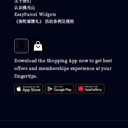
关于我们
认识佛光山
EasyParcel Widgets
《弥陀诞馈礼》 活动条例及规则
Download the Shopping App now to get best
offers and memberships experience at your
fingertips.