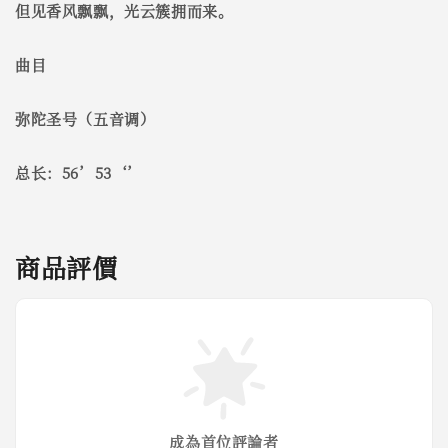
但见香风飘飘，光云簇拥而来。
曲目
弥陀圣号（五音调）
总长：56’53‘’
商品評價
成為首位評論者