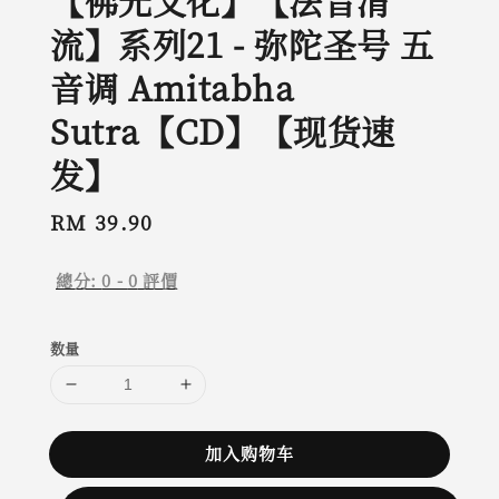
【佛光文化】【法音清
流】系列21 - 弥陀圣号 五
音调 Amitabha
Sutra【CD】【现货速
发】
Regular
RM 39.90
price
總分:
0
-
0
評價
数量
加入购物车