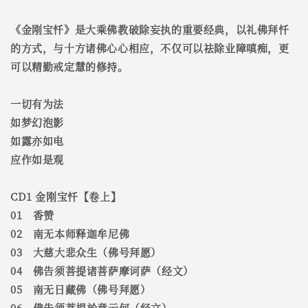
《金刚宝忏》是大乘佛教破除妄执的重要经典，以礼佛拜忏
的方式，与十方诸佛心心相应，不仅可以祛除业障嗔痴，更
可以精勤戒定慧的修持。
一切有为法
如梦幻泡影
如露亦如电
应作如是观
CD1 金刚宝忏【卷上】
01 香赞
02 南无本师释迦牟尼佛
03 大慈大悲众生（佛号拜愿）
04 佛告须菩提诸菩萨摩诃萨（经文）
05 南无日藏佛（佛号拜愿）
06 佛告须菩提於意云何（经文）