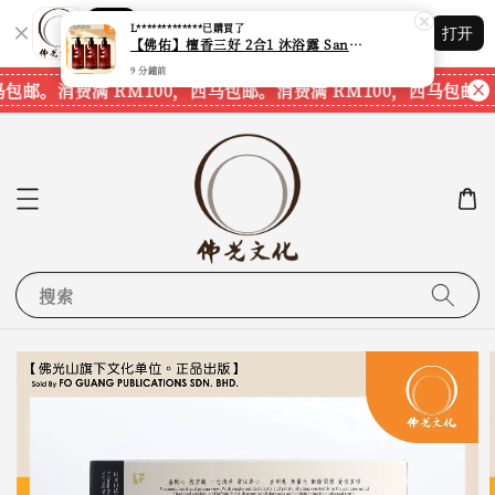
Shopping: 追踪您的订单
L*************
已購買了
打开
您信赖的商店
【佛佑】檀香三好 2合1 沐浴露 Sandalwood Hair&Body Shampoo【1套3支】【750ml一支】【现货速发】
9 分鐘前
马包邮。
消费满 RM100，西马包邮。
消费满 RM100，西马包邮。
搜索