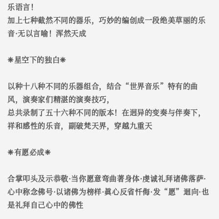
乐语言！
加上七种截然不同的器乐，巧妙的编创成一段绝美草丽的乐
音·无以言喻！浑然天成
❈星空下的独白❈
以种十八种不同的乐器组合，结合“世界音乐”特有的曲
风，演奏家们精湛的演奏技巧，
总共录制了五十六种不同的版本！在迥异的变奏与伴奏下，
祥和感性的乐音，副破梵天界，穿越九重天
❈有愿必成❈
合掌叩头及示恭敬·当你愿意弯曲著身体·虔诚礼拜诸佛落萨·
心中称念佛号·以诸佛为榜样·眞心反省忏侮·发“愿”迴向·也
是礼拜自己心中的佛性