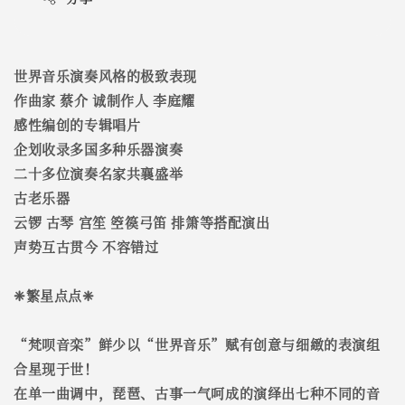
世界音乐演奏风格的极致表现
作曲家 蔡介 诚制作人 李庭耀
感性编创的专辑唱片
企划收录多国多种乐器演奏
二十多位演奏名家共襄盛举
古老乐器
云锣 古琴 宫笙 箜篌弓笛 排箫等搭配演出
声势互古贯今 不容错过
❈繁星点点❈
“梵呗音栾”鲜少以“世界音乐”赋有创意与细緻的表演组
合星现于世！
在单一曲调中，琵琶、古事一气呵成的演绎出七种不同的音