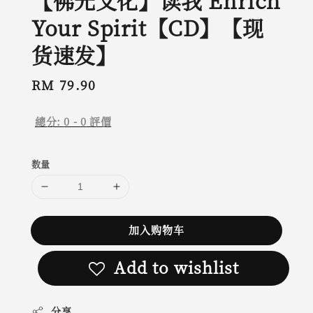
【佛光文化】读我 Enrich
Your Spirit【CD】【现
货速发】
Regular
RM 79.90
price
總分:
0
-
0
評價
数量
加入购物车
Add to wishlist
分享