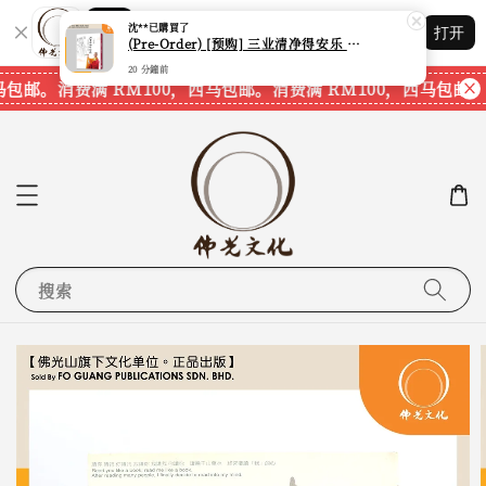
Shopping: 追踪您的订单
沈**
已購買了
打开
您信赖的商店
(Pre-Order) [预购] 三业清净得安乐 (永富法师) (台湾繁体书籍) (水陆法会) (梁皇宝忏)
20 分鐘前
马包邮。
消费满 RM100，西马包邮。
消费满 RM100，西马包邮。
搜索