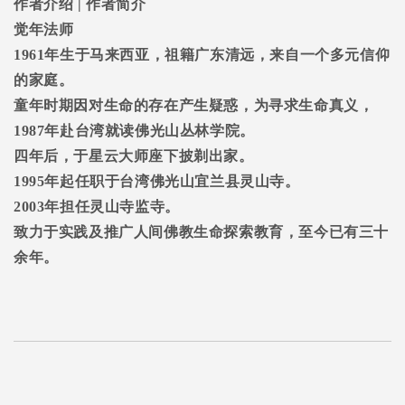
作者介绍
|
作者简介
觉年法师
1961
年生于马来西亚，祖籍广东清远，来自一个多元信仰
的家庭。
童年时期因对生命的存在产生疑惑，为寻求生命真义，
1987
年赴台湾就读佛光山丛林学院。
四年后，于星云大师座下披剃出家。
1995
年起任职于台湾佛光山宜兰县灵山寺。
2003
年担任灵山寺监寺。
致力于实践及推广人间佛教生命探索教育，至今已有三十
余年。