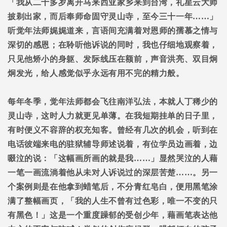
「我从二十多岁离开马来西亚家乡来到台湾，礼星云大师
披剃出家，而后奉师命固守灵山寺，至今三十一年
……
」
听觉年法师娓娓道来，言语间充满着对恩师的孺慕之情与
深切的感恩；在聆听他诉说的同时，我也仔细地观察着，
只见他矫小的身躯、发际线压在额前，声音洪亮、双目炯
炯发光，给人感觉似乎永远有用不完的精力般。
每年冬季，觉年法师都会飞往南洋弘法，本就人丁稀少的
灵山寺，这时人力就更见单薄。在我短期挂单的日子里，
有时便义不容辞的权充知客。曾经有几次的机会，听到在
电话彼端来电的驻狱辅导师述说着，有位学员边画着，边
啜泣的说：「这幅画所画的就是我
……
」显然哭泣的人藉
一笔一画流淌着他从未对人诉说过的深层苦楚
……
。另一
个案例则是在他拿到蜡笔后，不分青红皂白，便用黑笔涂
满了整幅画页，「我的人生不曾有过色彩，唯一不变的只
有黑色！」这是一个重度躁郁的受创少年，藉画笔表达他