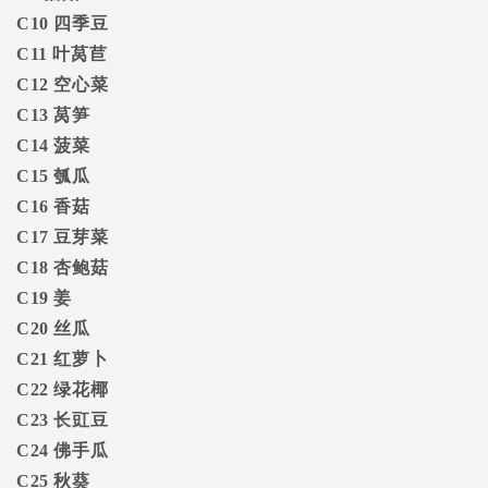
C10
四季豆
C11
叶莴苣
C12
空心菜
C13
莴笋
C14
菠菜
C15
瓠瓜
C16
香菇
C17
豆芽菜
C18
杏鲍菇
C19
姜
C20
丝瓜
C21
红萝卜
C22
绿花椰
C23
长豇豆
C24
佛手瓜
C25
秋葵