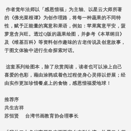
作者觉年法师以「感恩惜福」为主轴、以星云大师所著
的《佛光菜根谭》为创作理路，将每一种蔬果的不同特
性，赋予正能量的寓意和果语，例如：苹果寓意平安，菠
萝意含兴旺。透过
Q
版的蔬果绘图，并参考《本草纲目》
及《维基百科》等资料创作趣味的古老传说及创意故事，
于图文体验中进行生命探索对话。
这套系列绘图本，除了欣赏阅读，读者也可以涂上自己
喜爱的色彩，藉由涂鸦或着色过程使身心灵得以舒展；经
由实作更加珍惜餐桌上的食物，感恩惜福爱地球！
推荐序
共生吉祥
苏恒贤
台湾书画教育协会理事长