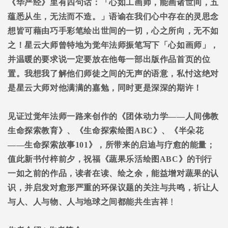
《华严经》里有四句话：「心如工画师，能画诸世间，五
蕴悉从生，无法而不造。」语谕在我们心中存在的灵思念
想皆可藉由巧手彩笔绘出世间的一切，心之所向，无不如
之！星云大师曾特地为觉年法师振笔写下「心如画师」，
并温暖的要求说一定要放在他每一部出版作品首页的位
置。我想我了解他们师徒之间的无声的语意，私忖这绝对
是星云大师对他满满的嘉勉，同时更是深深的期许！
见证过觉年法师一路来创作的《团体动力学
――
人间佛教
生命探索教育》、《生命探索绘图
ABC
》、《半朵花
――
生命探索故事
101
》，所带来的启迪与疗愈的能量；
值此新书付梓前夕，祝福《蔬果乐活绘图
ABC
》的刊行
一如之前的作品，读者在读、绘之余，能益增对蔬果的认
识，并启发对愈形严重的环保议题的关注与共鸣，祈让人
与人、人与物、人与地球之间都能共生吉祥﹗