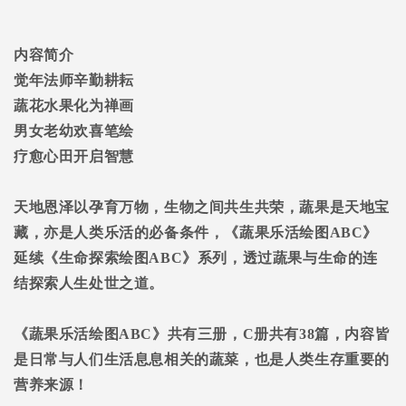
内容简介
觉年法师辛勤耕耘
蔬花水果化为禅画
男女老幼欢喜笔绘
疗愈心田开启智慧
天地恩泽以孕育万物，生物之间共生共荣，蔬果是天地宝
藏，亦是人类乐活的必备条件，《蔬果乐活绘图
ABC
》
延续《生命探索绘图
ABC
》系列，透过蔬果与生命的连
结探索人生处世之道。
《蔬果乐活绘图
ABC
》共有三册，
C
册共有
38
篇，内容皆
是日常与人们生活息息相关的蔬菜，也是人类生存重要的
营养来源！