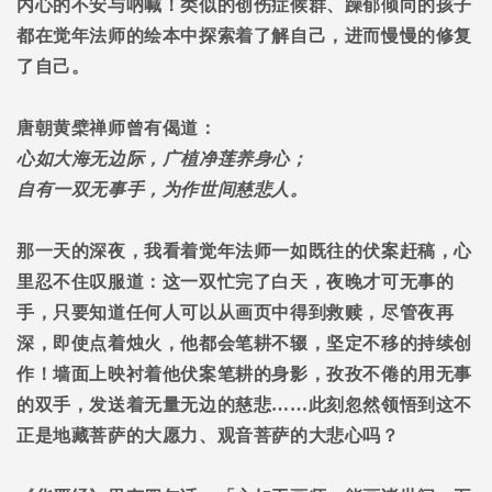
内心的不安与吶喊！类似的创伤症候群、躁郁倾向的孩子
都在觉年法师的绘本中探索着了解自己，进而慢慢的修复
了自己。
唐朝黄檗禅师曾有偈道：
心如大海无边际，广植净莲养身心；
自有一双无事手，为作世间慈悲人。
那一天的深夜，我看着觉年法师一如既往的伏案赶稿，心
里忍不住叹服道：这一双忙完了白天，夜晚才可无事的
手，只要知道任何人可以从画页中得到救赎，尽管夜再
深，即使点着烛火，他都会笔耕不辍，坚定不移的持续创
作！墙面上映衬着他伏案笔耕的身影，孜孜不倦的用无事
的双手，发送着无量无边的慈悲
……
此刻忽然领悟到这不
正是地藏菩萨的大愿力、观音菩萨的大悲心吗？