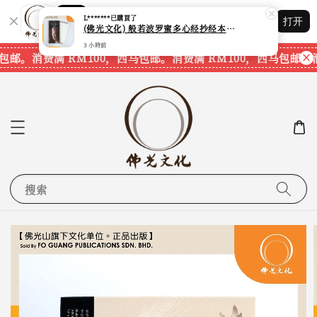
Shopping: 追踪您的订单
L*******
已購買了
打开
您信赖的商店
(佛光文化) 般若波罗蜜多心经抄经本 Prajna Paramita Heart Sutra (30pcs/pack) 现货速发
3 小時前
包邮。
消费满 RM100，西马包邮。
消费满 RM100，西马包邮。
消
搜索