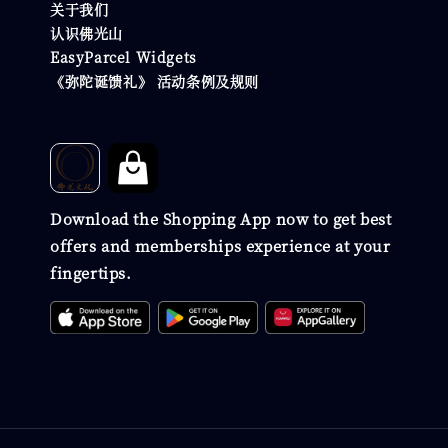
关于我们
认识佛光山
EasyParcel Widgets
《弥陀诞馈礼》 活动条例及规则
Download the Shopping App now to get best
offers and memberships experience at your
fingertips.